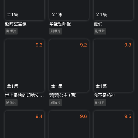
全1集
全1集
全1集
超时空富豪
华盛顿邮报
他们
剧情片
剧情片
剧情片
9.3
9.2
9.3
全1集
全1集
全1集
世上最快的印第安摩托
茜茜公主（国）
我不是药神
剧情片
剧情片
剧情片
9.4
9.6
9.5