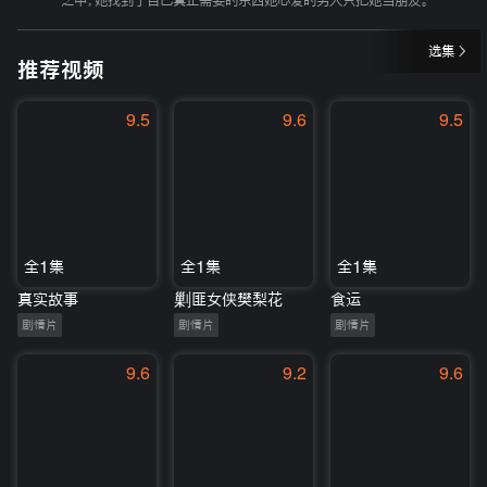
之中，她找到了自己真正需要的东西她心爱的男人只把她当朋友。
选集
推荐视频
9.5
9.6
9.5
全1集
全1集
全1集
真实故事
剿匪女侠樊梨花
食运
剧情片
剧情片
剧情片
9.6
9.2
9.6