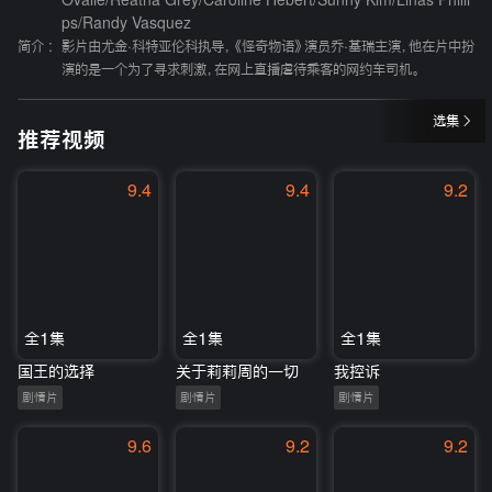
Ovalle
/
Reatha Grey
/
Caroline Hebert
/
Sunny Kim
/
Linas Philli
ps
/
Randy Vasquez
简介 :
影片由尤金·科特亚伦科执导，《怪奇物语》演员乔·基瑞主演，他在片中扮
演的是一个为了寻求刺激，在网上直播虐待乘客的网约车司机。
选集
推荐视频
9.4
9.4
9.2
全1集
全1集
全1集
国王的选择
关于莉莉周的一切
我控诉
剧情片
剧情片
剧情片
9.6
9.2
9.2