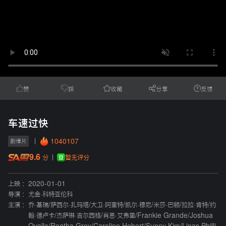
赞
踩
收藏
分享
反馈
车速过快
1040107
剧情片
9.6
暂无评分
分
上映 :
2020-01-01
导演 :
尤金·科特亚伦科
主演 :
乔·基瑞
/
萨西尔·扎玛塔
/
大卫·阿奎特
/
凯尔·穆尼
/
米莎·巴顿
/
拉拉·肯特
/
约
翰·德卢卡
/
杰萨琳·吉尔西格
/
肖恩·艾弗里
/
Frankie Grande
/
Joshua