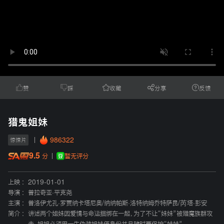
赞
踩
收藏
分享
反馈
猎鬼姐妹
986322
惊悚片
9.5
暂无评分
分
上映 :
2019-01-01
导演 :
普拉奇亚·平克尧
主演 :
普洛伊尤孔·罗贾纳卡塔尼奥
/
纳纳帕斯·洛特纳姆乔特萨昆
/
芮塔·彭安
简介 :
讲述两个姐妹因爱情与命运捆绑在一起，为了不让“妹妹”被猎魔族群攻