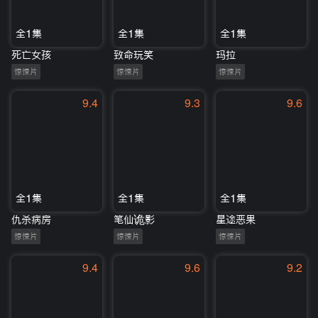
全1集
全1集
全1集
死亡女孩
致命玩笑
玛拉
惊悚片
惊悚片
惊悚片
9.4
9.3
9.6
全1集
全1集
全1集
仇杀病房
笔仙诡影
星途恶果
惊悚片
惊悚片
惊悚片
9.4
9.6
9.2