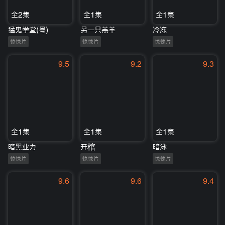
全2集
全1集
全1集
猛鬼学堂(粤)
另一只羔羊
冷冻
惊悚片
惊悚片
惊悚片
9.5
9.2
9.3
全1集
全1集
全1集
暗黑业力
开棺
暗泳
惊悚片
惊悚片
惊悚片
9.6
9.6
9.4