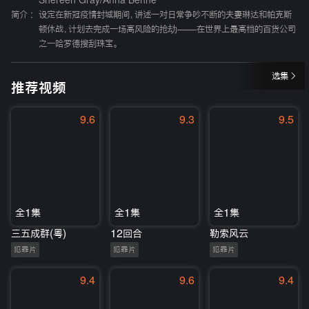
Shereen Gray
/
Anna Behne
简介 :
设定在新冠疫情封城期间，讲述一对日常争吵不断的夫妻琳达和帕克斯
顿休战，计划去完成一场高风险的抢劫——在世界上最高档的百货公司
之一哈罗德搜刮珠宝。
选集
推荐视频
9.6
9.3
9.5
全1集
全1集
全1集
三五成群(粤)
12回合
勒索风云
犯罪片
犯罪片
犯罪片
9.4
9.6
9.4