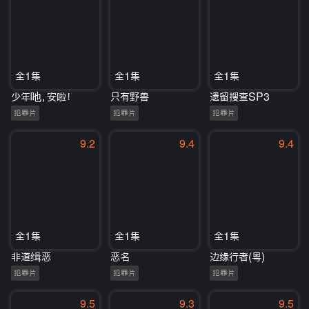
全1集
全1集
全1集
少年吔，安啦！
只有野兽
遗留搜查SP3
犯罪片
犯罪片
犯罪片
9.2
9.4
9.4
全1集
全1集
全1集
非道缉恶
恶名
边缘行者(粤)
犯罪片
犯罪片
犯罪片
9.5
9.3
9.5