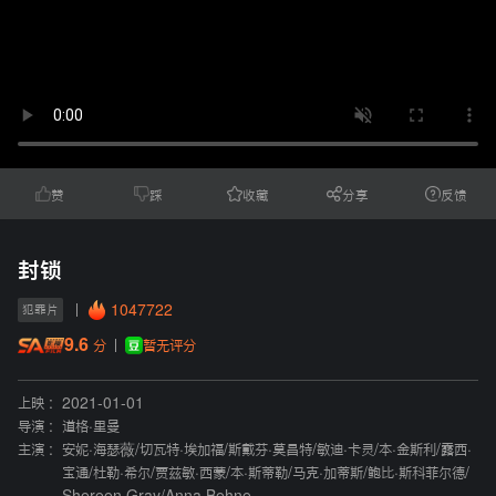
赞
踩
收藏
分享
反馈
封锁
1047722
犯罪片
9.6
暂无评分
分
上映 :
2021-01-01
导演 :
道格·里曼
主演 :
安妮·海瑟薇
/
切瓦特·埃加福
/
斯戴芬·莫昌特
/
敏迪·卡灵
/
本·金斯利
/
露西·
宝通
/
杜勒·希尔
/
贾兹敏·西蒙
/
本·斯蒂勒
/
马克·加蒂斯
/
鲍比·斯科菲尔德
/