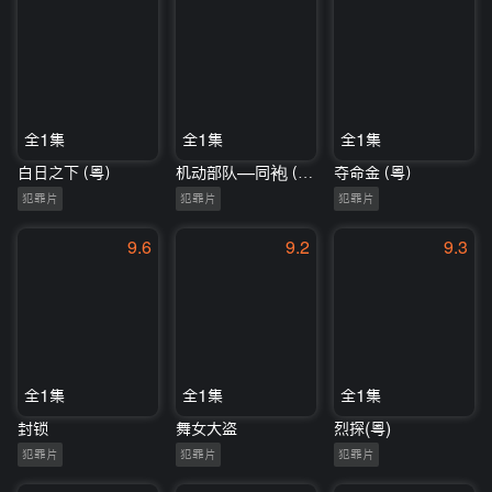
全1集
全1集
全1集
白日之下（粤）
机动部队—同袍（国）
夺命金（粤）
犯罪片
犯罪片
犯罪片
9.6
9.2
9.3
全1集
全1集
全1集
封锁
舞女大盗
烈探(粤)
犯罪片
犯罪片
犯罪片