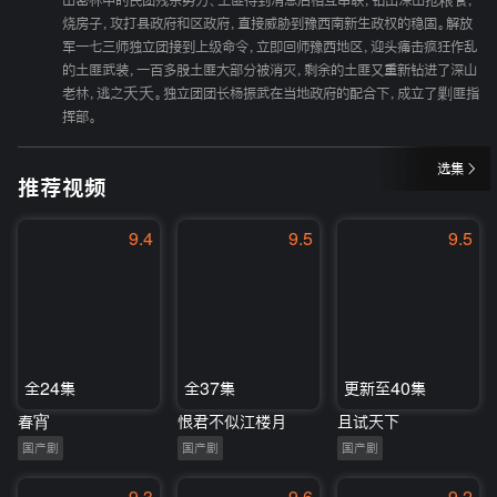
山密林中的民团残余势力、土匪得到消息后相互串联，钻出深山抢粮食，
烧房子，攻打县政府和区政府，直接威胁到豫西南新生政权的稳固。解放
军一七三师独立团接到上级命令，立即回师豫西地区，迎头痛击疯狂作乱
的土匪武装，一百多股土匪大部分被消灭，剩余的土匪又重新钻进了深山
老林，逃之夭夭。独立团团长杨振武在当地政府的配合下，成立了剿匪指
挥部。
选集
推荐视频
9.4
9.5
9.5
全24集
全37集
更新至40集
春宵
恨君不似江楼月
且试天下
国产剧
国产剧
国产剧