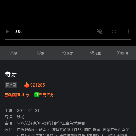
赞
踩
收藏
分享
反馈
毒牙
921285
国产剧
9.3
暂无评分
分
上映 :
2014-01-01
导演 :
穆龙
主演 :
何冰
/
安泽豪
/
郭常辉
/
计春华
/
王奎荣
/
尤勇智
简介 :
中原野战军奉命南下，准备参加渡江作战。这时，隐藏、逃窜在豫西南深