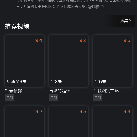
饰）的青年，海利的相貌与因父母离婚而分别的哥哥相似。理世被海利吸
引，但海利似乎会因为某个契机成为杀人犯。@哦撸马
选集
推荐视频
9.4
9.2
9.6
更新至6集
全8集
全5集
相亲侦探
再见的延续
互联网兴亡记
日剧
日剧
日剧
9.2
9.5
9.3