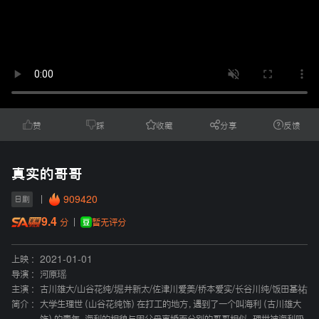
赞
踩
收藏
分享
反馈
真实的哥哥
909420
日剧
9.4
暂无评分
分
上映 :
2021-01-01
导演 :
河原瑶
主演 :
古川雄大
/
山谷花纯
/
堀井新太
/
佐津川爱美
/
桥本爱实
/
长谷川纯
/
饭田基祐
简介 :
大学生理世（山谷花纯饰）在打工的地方，遇到了一个叫海利（古川雄大