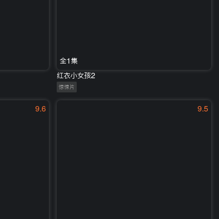
全1集
红衣小女孩2
惊悚片
9.6
9.5