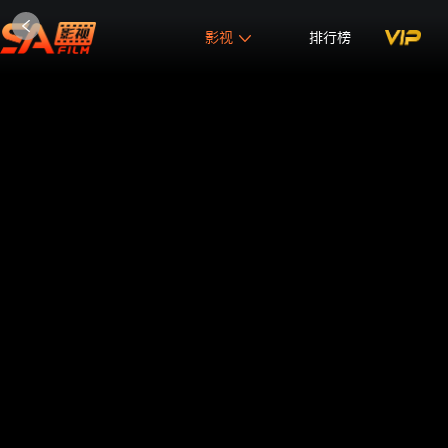
影视
排行榜