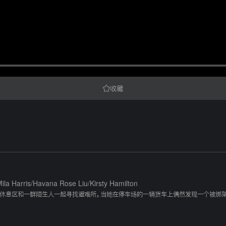
收藏
ila Harris
/
Havana Rose Liu
/
Kirsty Hamilton
休息区和一群陌生人一起寻找避难所。当她在停车场的一辆货车上偶然发现一个被绑架