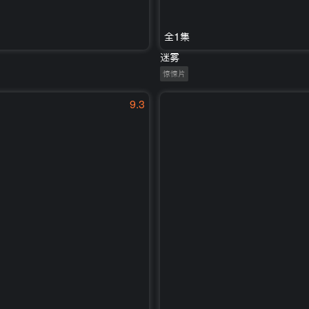
全1集
迷雾
惊悚片
9.3