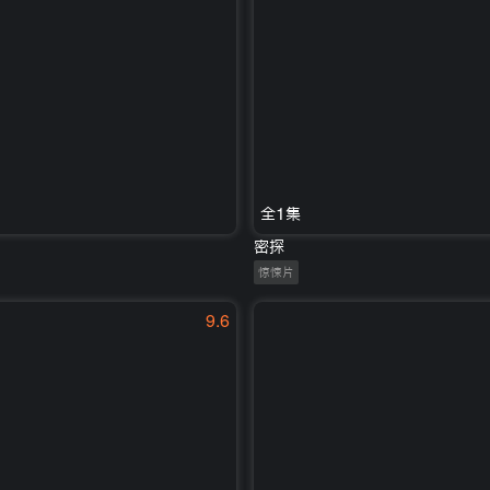
全1集
密探
惊悚片
9.6