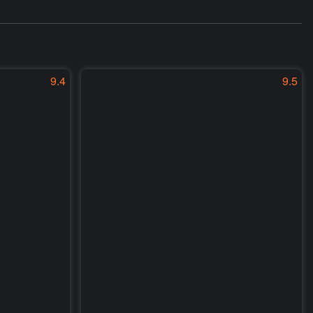
9.4
9.5