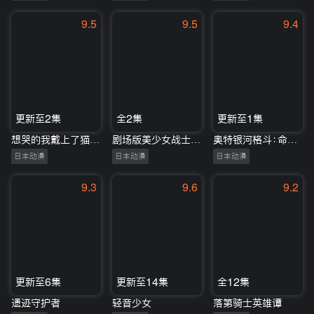
9.5
9.5
9.4
更新至2集
全2集
更新至1集
想哭的我戴上了猫的面具
剧场版美少女战士Eternal
奥特银河格斗：命运的冲突
日本动漫
日本动漫
日本动漫
9.3
9.6
9.2
更新至6集
更新至14集
全12集
遗迹守护者
轻音少女
落第骑士英雄谭