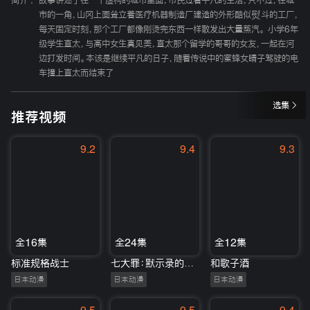
简介 :
故事讲述了在一个虚构的城市里面，市民过着平凡的生活，只不过，在城
市的一角，山冈上面耸立着医疗机器制造厂建造的外形酷似熨斗的工厂，
每天固定时刻，那个工厂都像刚烫完东西一样散发出大量蒸汽。 小学6年
级学生直太，与高中女生真见美，直太那个留学的哥哥的女友，一起在河
边打发时间。本该是继续平凡的日子，随着传说中的蜜蜂女睛子驾驶的电
车撞上直太而结束了
选集
推荐视频
9.2
9.4
9.3
全16集
全24集
全12集
标准规格战士
七大罪：默示录的四骑士
和歌子酒
日本动漫
日本动漫
日本动漫