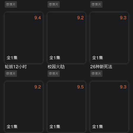
惊悚片
惊悚片
惊悚片
9.4
9.2
9.3
全1集
全1集
全1集
轮班12小时
校园火劫
26种新死法
惊悚片
惊悚片
惊悚片
9.2
9.5
9.3
全1集
全1集
全1集