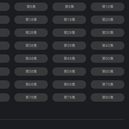
第8集
第9集
第10集
第18集
第19集
第20集
第28集
第29集
第30集
第38集
第39集
第40集
第48集
第49集
第50集
第58集
第59集
第60集
第68集
第69集
第70集
第78集
第79集
第80集