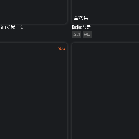
全79集
妈再爱我一次
阮阮吾妻
短剧
民国
9.6