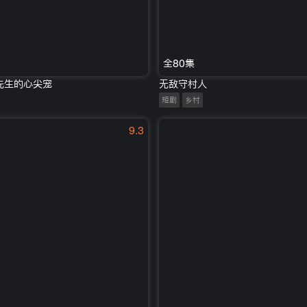
全80集
先生的心尖宠
无敌守村人
短剧
乡村
9.3