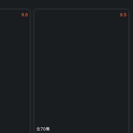
9.6
9.5
全70集