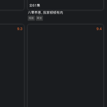
全61集
六零养崽，我家顿顿有肉
短剧
萌宝
9.3
9.4