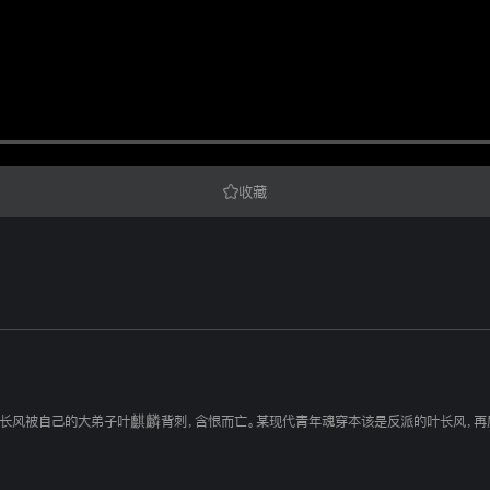
收藏
叶长风被自己的大弟子叶麒麟背刺，含恨而亡。某现代青年魂穿本该是反派的叶长风，再