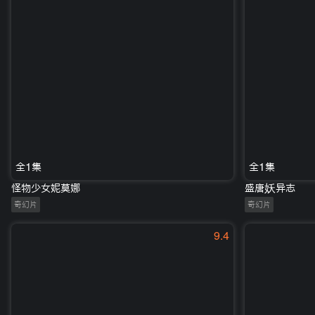
全1集
全1集
怪物少女妮莫娜
盛唐妖异志
奇幻片
奇幻片
9.4