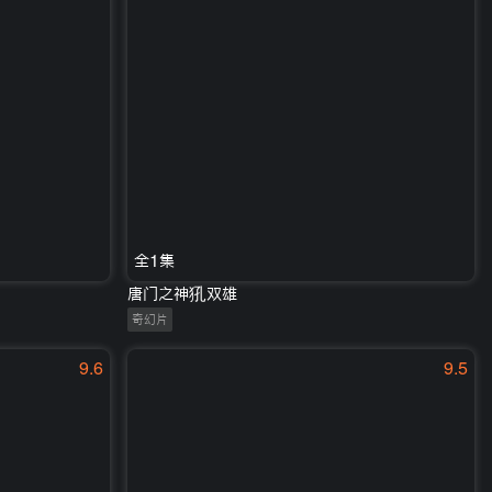
全1集
唐门之神犼双雄
奇幻片
9.6
9.5