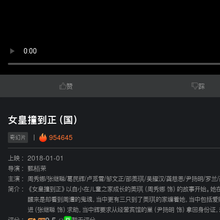
赞
踩
女皇撞到正（国）
954645
奇幻片
上映 :
2018-01-01
导演 :
甄栢荣
主演 :
周秀娜
/
张继聪
/
葛民辉
/
卢觅雪
/
邹文正
/
邵美琪
/
吴耀汉
/
龚慈恩
/
尹扬明
/
罗兰
/
简介 :
《女皇撞到正》以自小在儿童之家成长的美琪（周秀娜 饰）的故事开始。她在
醒来是却看到周遭的鬼魂，当中更有三只到了美琪的家缠着她，当中包括爱赌的
进（张继聪 饰）求助，当中辉要求从经营宾馆的巢（尹扬明 饰）拿回身份证