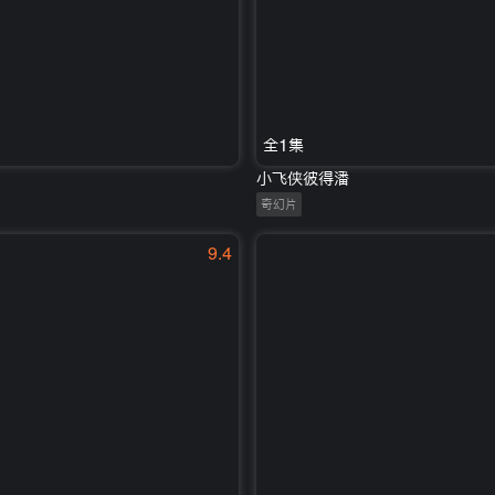
全1集
小飞侠彼得潘
奇幻片
9.4