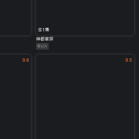
全1集
神都蜜探
奇幻片
9.6
9.5