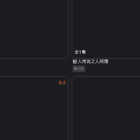
全1集
鲛人传说之人间情
奇幻片
9.3