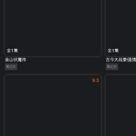
全1集
全1集
金山伏魔传
古今大战秦俑情
奇幻片
奇幻片
9.3