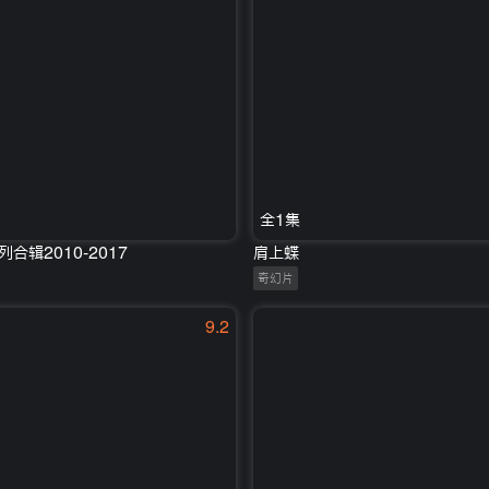
全1集
合辑2010-2017
肩上蝶
奇幻片
9.2