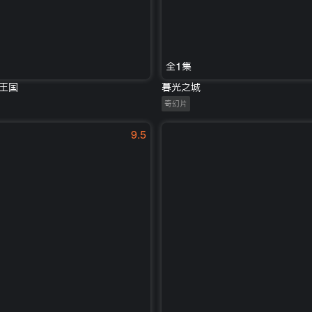
全1集
王国
暮光之城
奇幻片
9.5