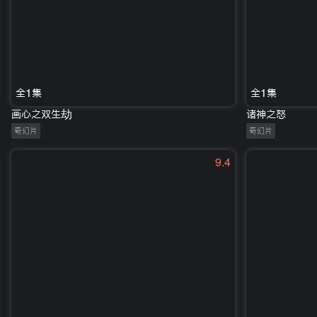
全1集
全1集
画心之双生劫
诸神之怒
奇幻片
奇幻片
9.4