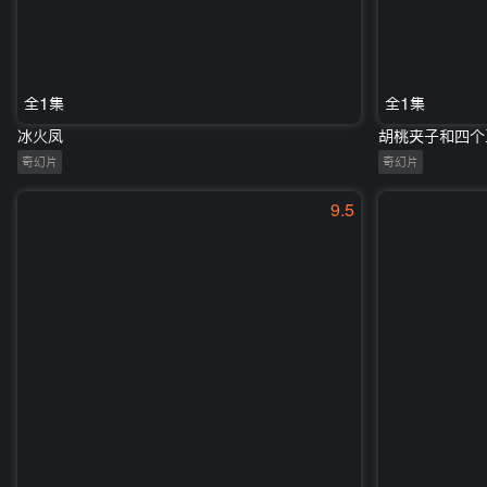
全1集
全1集
冰火凤
胡桃夹子和四个
奇幻片
奇幻片
9.5