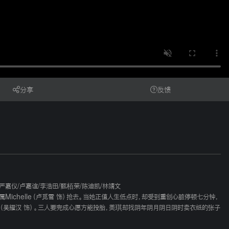
分享
反馈
严嘉仪
/
卢嘉谊
/
李浩田
/
甄栢荣
/
陈迪凯
/
林靖文
chelle（卢觅雪 饰）抢去。当她正值人生低点时，却受到重创心脏停顿七分钟，
伯（吴耀汉 饰）。三人要完成心愿方能投胎，美琪却找阴年阴月阴日阴时卖衣纸的张子