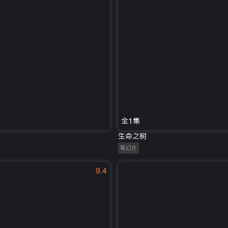
全1集
生命之树
奇幻片
9.4