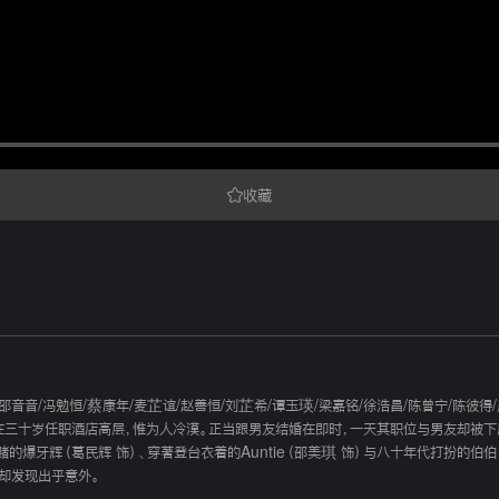
收藏
邵音音
/
冯勉恒
/
蔡康年
/
麦芷谊
/
赵善恒
/
刘芷希
/
谭玉瑛
/
梁嘉铭
/
徐浩昌
/
陈曾宁
/
陈彼得
/
三十岁任职酒店高层，惟为人冷漠。正当跟男友结婚在即时，一天其职位与男友却被下属Mi
爆牙辉（葛民辉 饰）、穿著登台衣着的Auntie（邵美琪 饰）与八十年代打扮的伯
，却发现出乎意外。