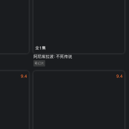
全1集
阿尼库拉波：不死传说
奇幻片
9.4
9.4