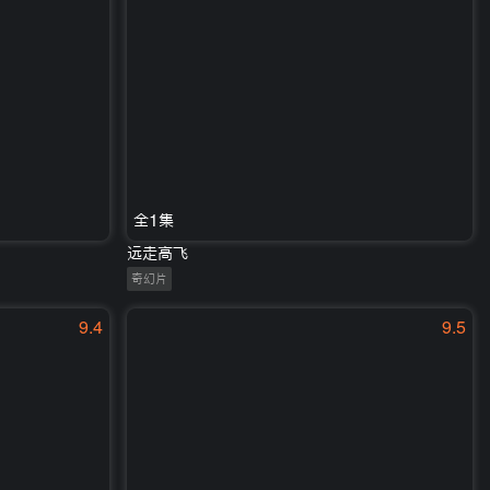
全1集
远走高飞
奇幻片
9.4
9.5