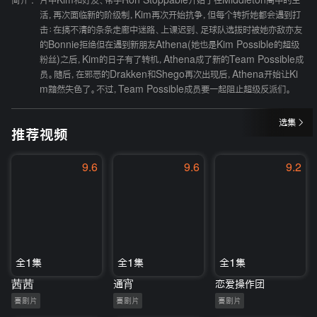
简介 :
片中Kim和好友、帮手Ron Stoppable开始了在Middleton高中的生
活，再次面临新的阶级制，Kim再次开始抗争，但每个转折她都会遇到打
击：在搞不清的条条走廊中迷路、上课迟到、足球队选拔时被她亦敌亦友
的Bonnie拒绝但在遇到新朋友Athena(她也是Kim Possible的超级
粉丝)之后，Kim的日子有了转机，Athena成了新的Team Possible成
员。随后，在邪恶的Drakken和Shego再次出现后，Athena开始让Ki
m黯然失色了。不过，Team Possible成员要一起阻止超级反派们。
选集
推荐视频
9.6
9.6
9.2
全1集
全1集
全1集
茜茜
通宵
恋爱操作团
喜剧片
喜剧片
喜剧片