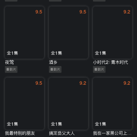
9.5
9.5
9.2
全1集
全1集
全1集
夜莺
酒乡
小时代2：青木时代
喜剧片
喜剧片
喜剧片
9.5
9.2
9.2
全1集
全1集
全1集
我最特别的朋友
搞定岳父大人
我在一家黑公司上班，已经快撑不下去了