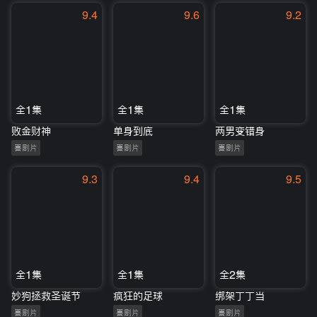
9.4
9.6
9.2
全1集
全1集
全1集
败金财神
单身到底
两男变错身
喜剧片
喜剧片
喜剧片
9.3
9.4
9.5
全1集
全1集
全2集
妙狗拯救圣诞节
疯狂的足球
绑架丁丁当
喜剧片
喜剧片
喜剧片