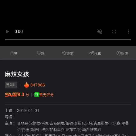
赞
踩
收藏
分享
反馈
麻辣女孩
847886
喜剧片
9.3
暂无评分
分
上映 :
2019-01-01
导演 :
主演 :
艾丽森·汉妮根
/
肖恩·吉布朗尼
/
帕顿·奥斯瓦尔特
/
克里斯蒂·卡尔森·罗曼
诺
/
托德·斯塔什维克
/
帕特里克·萨邦圭
/
阿里萨·维拉尼