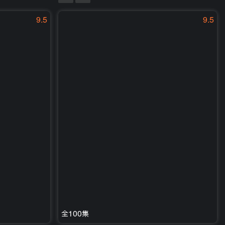
9.5
9.5
全100集