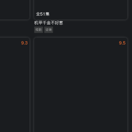
全51集
机甲千金不好惹
短剧
逆袭
9.3
9.5