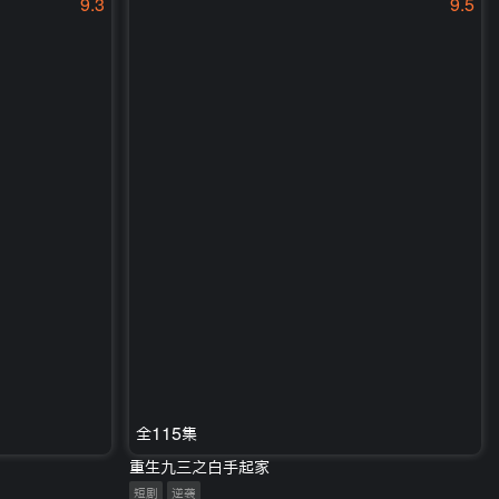
9.3
9.5
全115集
重生九三之白手起家
短剧
逆袭