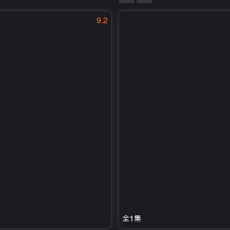
9.2
全1集