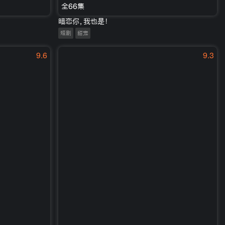
全66集
暗恋你，我也是！
短剧
甜宠
9.6
9.3