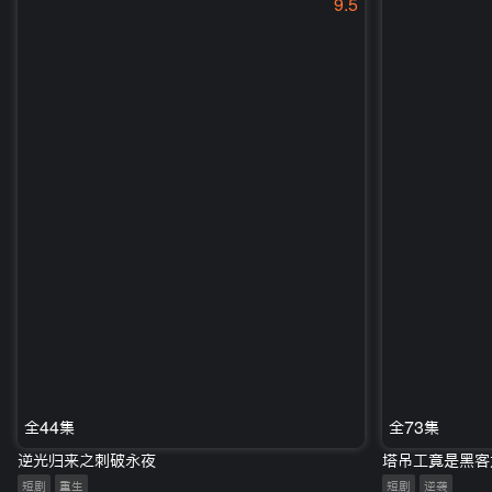
9.5
全44集
全73集
逆光归来之刺破永夜
塔吊工竟是黑客
短剧
重生
短剧
逆袭