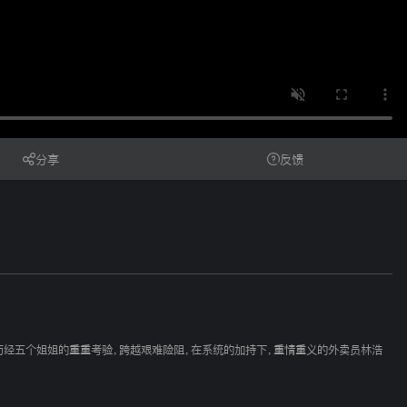
分享
反馈
历经五个姐姐的重重考验，跨越艰难险阻，在系统的加持下，重情重义的外卖员林浩