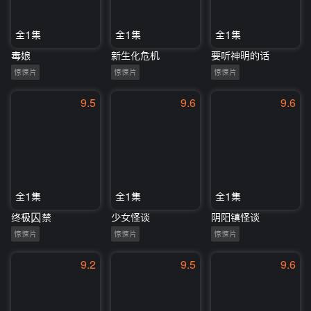
全1集
全1集
全1集
毒娘
新生化危机
要听神明的话
惊悚片
惊悚片
惊悚片
9.5
9.6
9.6
全1集
全1集
全1集
终极囚禁
少女怪谈
阴阳镇怪谈
惊悚片
惊悚片
惊悚片
9.2
9.5
9.6