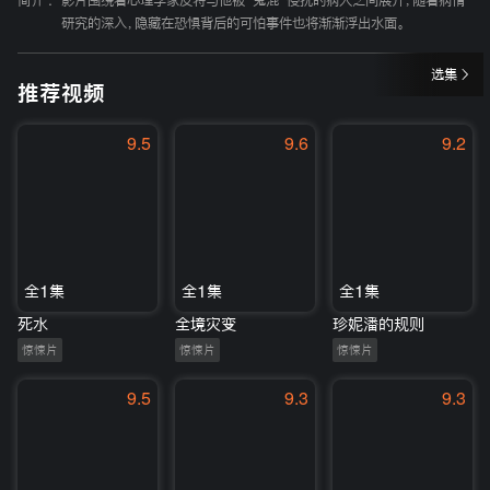
简介 :
影片围绕着心理学家皮特与他被“鬼混”侵扰的病人之间展开，随着病情
研究的深入，隐藏在恐惧背后的可怕事件也将渐渐浮出水面。
选集
推荐视频
9.5
9.6
9.2
全1集
全1集
全1集
死水
全境灾变
珍妮潘的规则
惊悚片
惊悚片
惊悚片
9.5
9.3
9.3