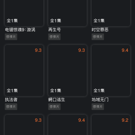
全1集
全1集
全1集
电锯惊魂9：漩涡
再生号
时空罪恶
惊悚片
惊悚片
惊悚片
9.3
9.3
9.4
全1集
全1集
全1集
执法者
鳄口逃生
地域无门
惊悚片
惊悚片
惊悚片
9.3
9.4
9.2