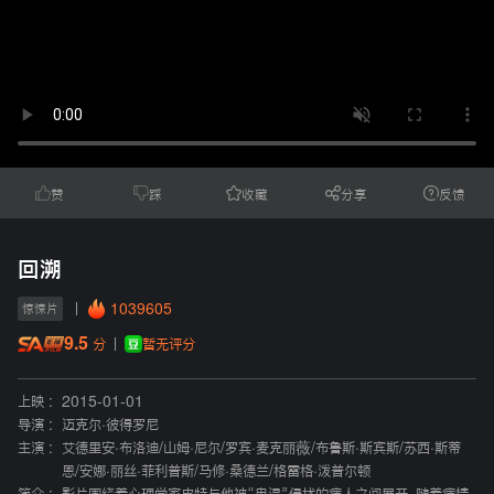
赞
踩
收藏
分享
反馈
回溯
1039605
惊悚片
9.5
暂无评分
分
上映 :
2015-01-01
导演 :
迈克尔·彼得罗尼
主演 :
艾德里安·布洛迪
/
山姆·尼尔
/
罗宾·麦克丽薇
/
布鲁斯·斯宾斯
/
苏西·斯蒂
恩
/
安娜·丽丝·菲利普斯
/
马修·桑德兰
/
格雷格·泼普尔顿