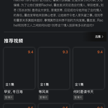
Rachel（徐子珊饰）甚为西化，着装开放暴露，正是见家长的大忌。父母
催婚，为了让他们接受Rachel，霍启发决定征选合约情人，带回老家。刘
枣（范冰冰饰）是待业大学生，家境贫寒，应征成功令她开始了合约情人
的身份。霍启发带她来到佛山老家，让她做尽令老人家失望之事。但刘枣
和霍家关系竟越来越好，事情竟然往料想不到的方向发展。霍启发、Rac
hel和刘枣三人之间如何纠结？刘枣这个情人到底有多长的合约？
选集
推荐视频
9.4
9.3
9.4
全1集
全1集
全1集
早安，冬日海
等风来
何时是读书天
爱情片
爱情片
爱情片