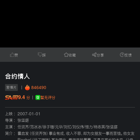
赞
踩
收藏
分享
反馈
合约情人
846490
爱情片
9.4
暂无评分
分
上映 :
2007-01-01
导演 :
张坚庭
主演 :
任贤齐
/
范冰冰
/
徐子珊
/
元华
/
刘忆
/
刘仪伟
/
恒力
/
杨志英
/
张坚庭
简介 :
霍启发（任贤齐饰）事业有成，收入不菲，却为女朋友一事而苦恼。他女友