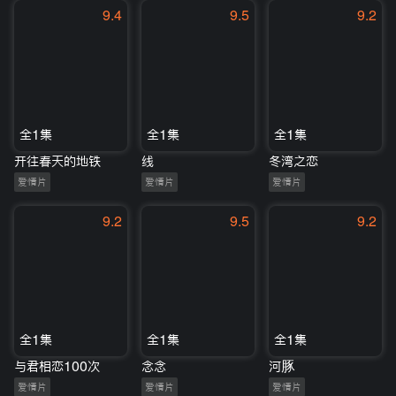
9.4
9.5
9.2
全1集
全1集
全1集
开往春天的地铁
线
冬湾之恋
爱情片
爱情片
爱情片
9.2
9.5
9.2
全1集
全1集
全1集
与君相恋100次
念念
河豚
爱情片
爱情片
爱情片