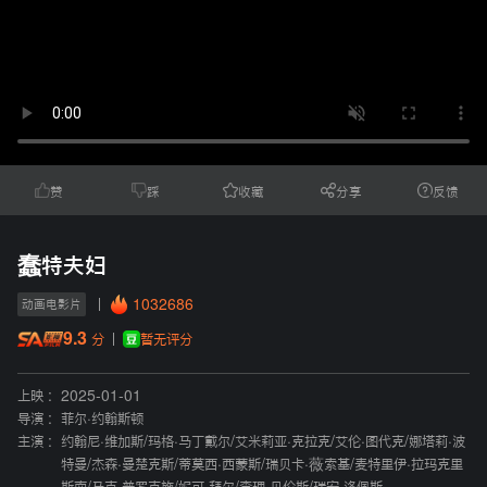
赞
踩
收藏
分享
反馈
蠢特夫妇
1032686
动画电影片
9.3
暂无评分
分
上映 :
2025-01-01
导演 :
菲尔·约翰斯顿
主演 :
约翰尼·维加斯
/
玛格·马丁戴尔
/
艾米莉亚·克拉克
/
艾伦·图代克
/
娜塔莉·波
特曼
/
杰森·曼楚克斯
/
蒂莫西·西蒙斯
/
瑞贝卡·薇索基
/
麦特里伊·拉玛克里