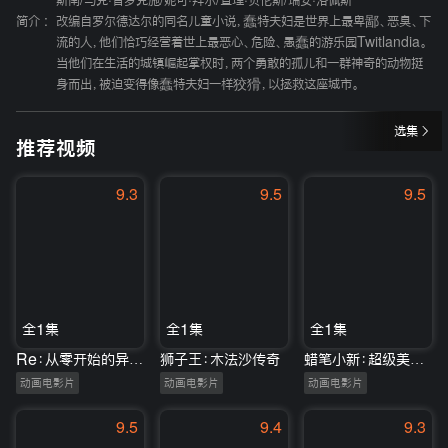
斯南
/
马克·普罗克施
/
妮可·拜尔
/
查理·贝伦斯
/
瑞安·洛佩斯
简介 :
改编自罗尔德达尔的同名儿童小说，蠢特夫妇是世界上最卑鄙、恶臭、下
流的人，他们恰巧经营着世上最恶心、危险、愚蠢的游乐园Twitlandia。
当他们在生活的城镇崛起掌权时，两个勇敢的孤儿和一群神奇的动物挺
身而出，被迫变得像蠢特夫妇一样狡猾，以拯救这座城市。
选集
推荐视频
9.3
9.5
9.5
全1集
全1集
全1集
Re：从零开始的异世界生活冰结之绊
狮子王：木法沙传奇
蜡笔小新：超级美味B级美食大逃亡
动画电影片
动画电影片
动画电影片
9.5
9.4
9.3